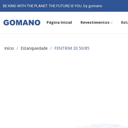
BE KIND WITH THE PLANET. THE FUTURE IS YOU. by gomano
Página Inicial
Revestimentos
Est
Início
Estanquiedade
FENTRIM 20 50/85