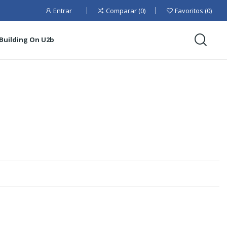
Entrar
Comparar
0
Favoritos
0
Building On U2b