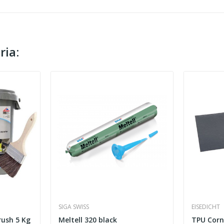
ria:
SIGA SWISS
EISEDICHT
rush 5 Kg
Meltell 320 black
TPU Corn