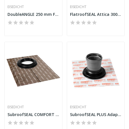
EISEDICHT
EISEDICHT
DoubleANGLE 250 mm Fleece-Butyl
FlatroofSEAL Attica 300 x 100
EISEDICHT
EISEDICHT
SubroofSEAL COMFORT FRGD250 Gola para tubo...
SubroofSEAL PLUS Adaptador selante para tubo DN...