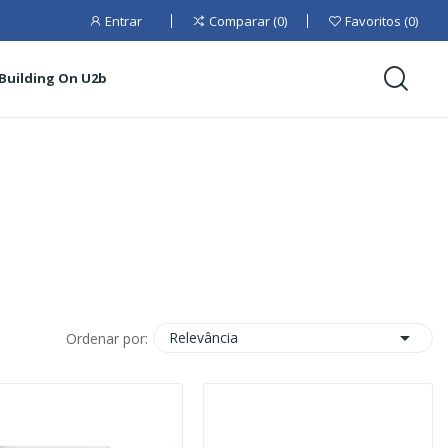
Entrar
Comparar
0
Favoritos
0
Building On U2b

Relevância
Ordenar por: