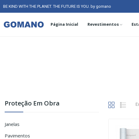
BE KIND WITH THE PLANET. THE FUTURE IS YOU. by gomano
Página Inicial
Revestimentos
Est
Proteção Em Obra
E
Janelas
Pavimentos