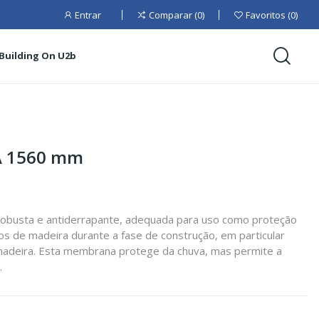
Entrar
Comparar
0
Favoritos
0
Building On U2b
A 1560 mm
robusta e antiderrapante, adequada para uso como proteção
s de madeira durante a fase de construção, em particular
madeira. Esta membrana protege da chuva, mas permite a
.