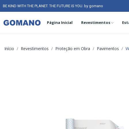
BE KIND WITH THE PLANET. THE FUTURE IS YOU. by gomano
Página Inicial
Revestimentos
Est
Início
Revestimentos
Proteção em Obra
Pavimentos
W