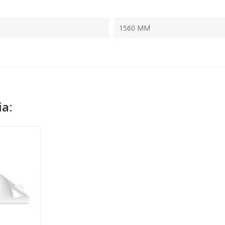
1560 MM
a: