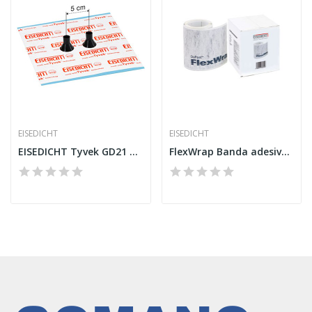
EISEDICHT
EISEDICHT
EISEDICHT Tyvek GD21 5 CM 2 x 15-22 mm
FlexWrap Banda adesiva NF 500